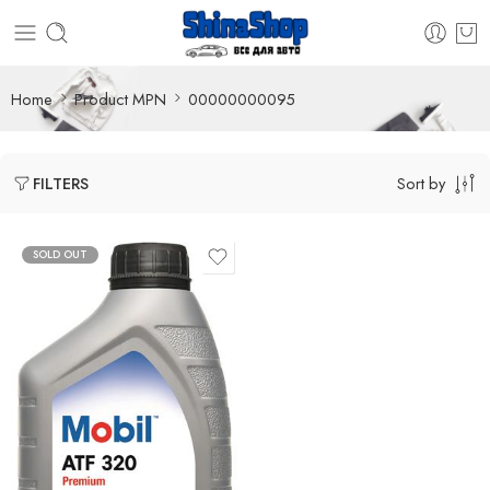
Home
Product MPN
00000000095
Sort by
FILTERS
SOLD OUT