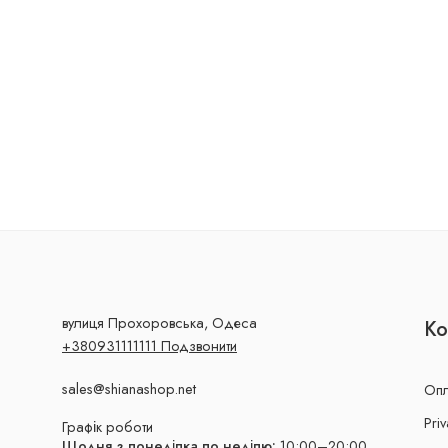
вулиця Прохоровська, Одеса
Ко
+380931111111 Подзвонити
sales@shianashop.net
Опл
Priv
Графік роботи
Щодня з понеділка по неділю:
10:00–20:00