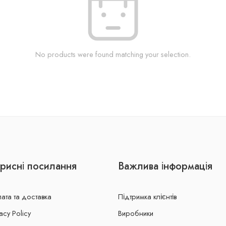
No products were found matching your selection.
рисні посилання
Важлива інформація
ата та доставка
Підтримка клієнтів
acy Policy
Виробники