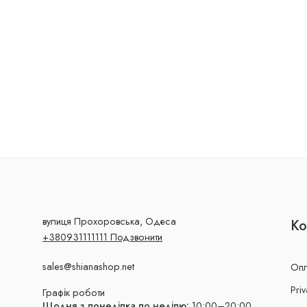
вулиця Прохоровська, Одеса
Ко
+380931111111 Подзвонити
sales@shianashop.net
Опл
Priv
Графік роботи
Щодня з понеділка по неділю:
10:00–20:00