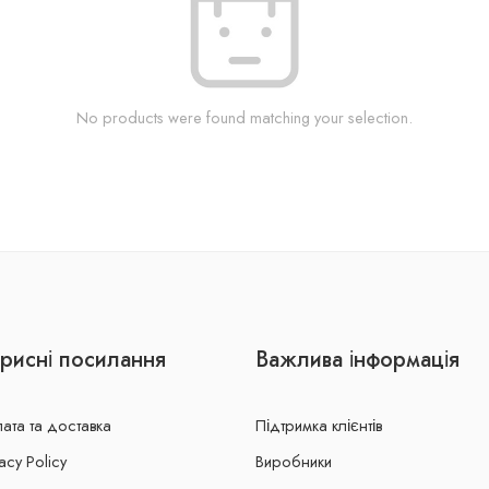
No products were found matching your selection.
рисні посилання
Важлива інформація
ата та доставка
Підтримка клієнтів
acy Policy
Виробники