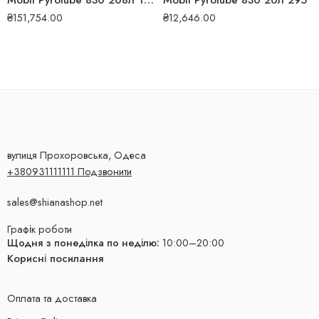
Mobil Pyrolube 830 208л 125245
Mobil Pyrolube 830 20л 295
₴
151,754.00
₴
12,646.00
вулиця Прохоровська, Одеса
+380931111111 Подзвонити
sales@shianashop.net
Графік роботи
Щодня з понеділка по неділю:
10:00–20:00
Корисні посилання
Оплата та доставка