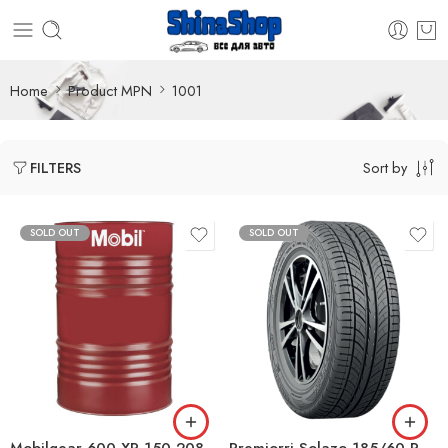
Home
Product MPN
1001
Sort by
FILTERS
SOLD OUT
SOLD OUT