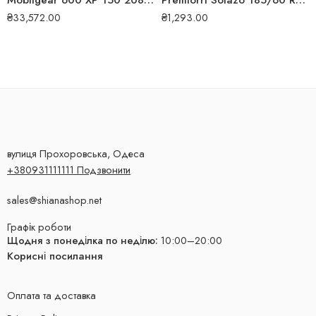
Mobilgear 600 XP 150 208л 199
Premiorri Solazo 185/60 R14 82H літня шина
₴
33,572.00
₴
1,293.00
вулиця Прохоровська, Одеса
+380931111111 Подзвонити
sales@shianashop.net
Графік роботи
Щодня з понеділка по неділю:
10:00–20:00
Корисні посилання
Оплата та доставка