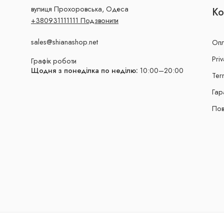
вулиця Прохоровська, Одеса
Ко
+380931111111 Подзвонити
sales@shianashop.net
Опл
Priv
Графік роботи
Щодня з понеділка по неділю:
10:00–20:00
Ter
Гар
Пов