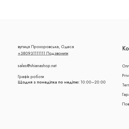
вулиця Прохоровська, Одеса
Ко
+380931111111 Подзвонити
sales@shianashop.net
Опл
Priv
Графік роботи
Щодня з понеділка по неділю:
10:00–20:00
Ter
Гар
Пов