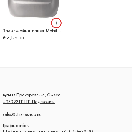
Трансмісійна олива Mobil Delvac Synthetic Gear Oil 75W-140 20л 121
₴
16,172.00
вулиця Прохоровська, Одеса
+380931111111 Подзвонити
sales@shianashop.net
Графік роботи
Щодня з понеділка по неділю:
10:00–20:00