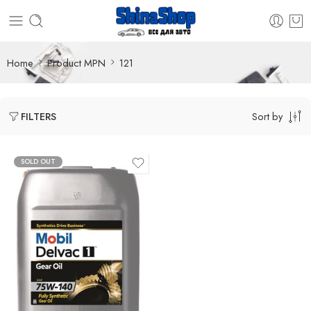
Home
Product MPN
121
Sort by
FILTERS
SOLD OUT