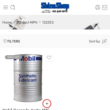
Home
Product MPN
122553
Sort by
FILTERS
SOLD OUT