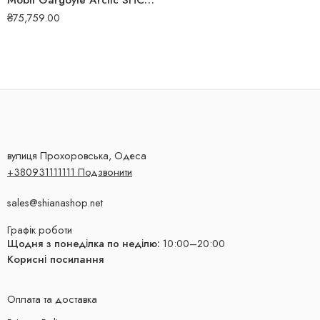
Mobil Gargoyle Arctic SHC 226E 208л-олива для холодильного компресора
₴
75,759.00
вулиця Прохоровська, Одеса
+380931111111 Подзвонити
sales@shianashop.net
Графік роботи
Щодня з понеділка по неділю:
10:00–20:00
Корисні посилання
Оплата та доставка