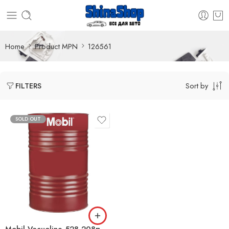
Home
Product MPN
126561
Sort by
FILTERS
SOLD OUT