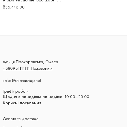
Mobil Vacuoline 528 208л 126561
₴
36,446.00
вулиця Прохоровська, Одеса
+380931111111 Подзвонити
sales@shianashop.net
Графік роботи
Щодня з понеділка по неділю:
10:00–20:00
Корисні посилання
Оплата та доставка