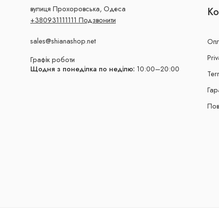
вулиця Прохоровська, Одеса
Ко
+380931111111 Подзвонити
sales@shianashop.net
Опл
Priv
Графік роботи
Щодня з понеділка по неділю:
10:00–20:00
Ter
Гар
Пов