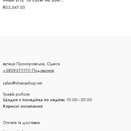
Mobil DTE 10 Excel 68 208л Гідравлічна олива
₴
33,647.00
вулиця Прохоровська, Одеса
+380931111111 Подзвонити
sales@shianashop.net
Графік роботи
Щодня з понеділка по неділю:
10:00–20:00
Корисні посилання
Оплата та доставка