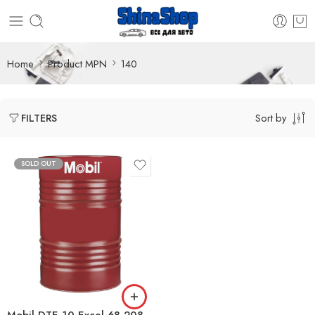
Home
Product MPN
140
Sort by
FILTERS
SOLD OUT