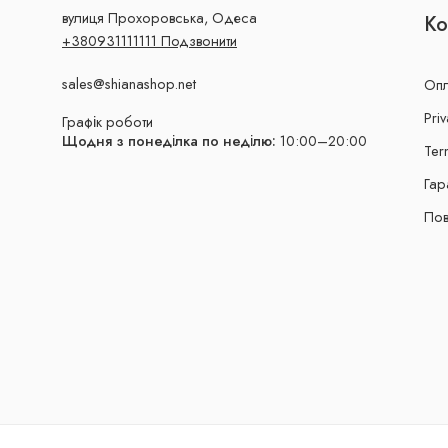
вулиця Прохоровська, Одеса
Ко
+380931111111 Подзвонити
sales@shianashop.net
Опл
Priv
Графік роботи
Щодня з понеділка по неділю:
10:00–20:00
Ter
Гар
Пов