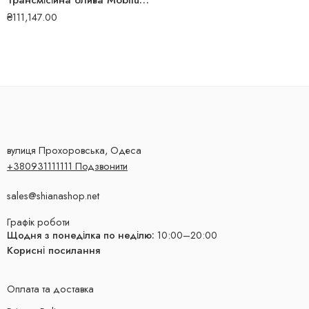
Трансмісійна олива Mobilube 1 SHC 75W-90 208л 152576
₴
111,147.00
вулиця Прохоровська, Одеса
+380931111111 Подзвонити
sales@shianashop.net
Графік роботи
Щодня з понеділка по неділю:
10:00–20:00
Корисні посилання
Оплата та доставка