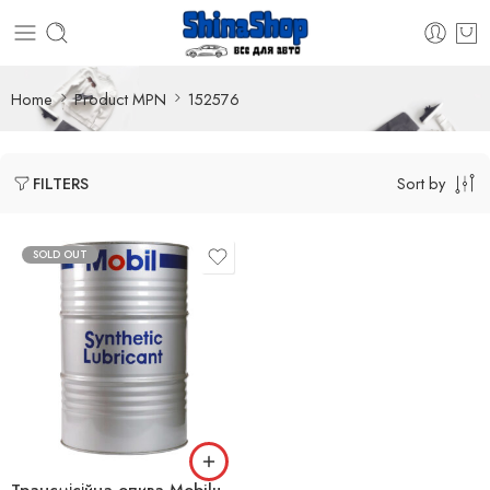
Home
Product MPN
152576
Sort by
FILTERS
SOLD OUT