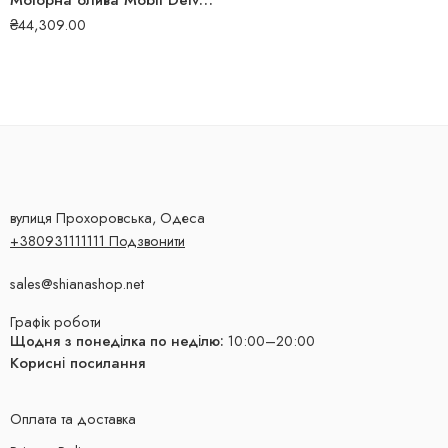
Моторна олива Mobil Delvac City Logistics M 5W-30 208л 153900
₴
44,309.00
вулиця Прохоровська, Одеса
+380931111111 Подзвонити
sales@shianashop.net
Графік роботи
Щодня з понеділка по неділю:
10:00–20:00
Корисні посилання
Оплата та доставка