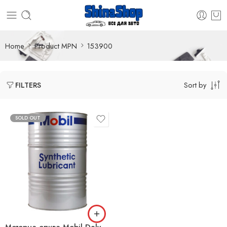
Home
Product MPN
153900
Sort by
FILTERS
SOLD OUT