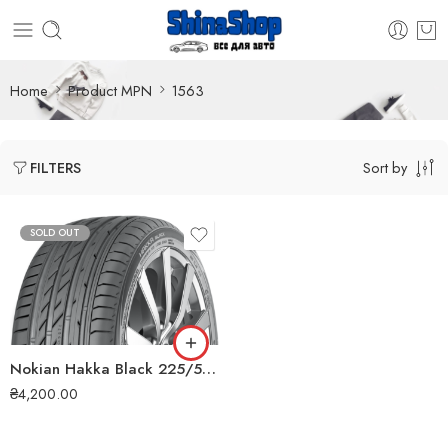
Home
Product MPN
1563
Sort by
FILTERS
SOLD OUT
Nokian Hakka Black 225/55 ZR17 101Y XL літня шина
₴
4,200.00