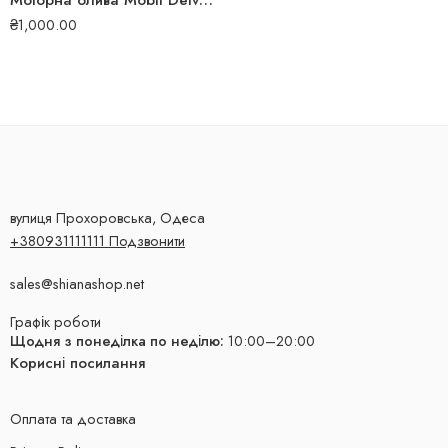
Моторна олива Mobil Delvac Modern 5W-30 Advanced Protection V6 208 л. 157376
₴
1,000.00
вулиця Прохоровська, Одеса
+380931111111 Подзвонити
sales@shianashop.net
Графік роботи
Щодня з понеділка по неділю:
10:00–20:00
Корисні посилання
Оплата та доставка