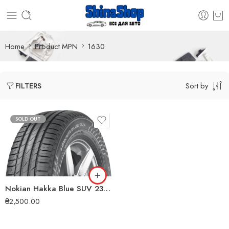
Home
Product MPN
1630
Sort by
FILTERS
SOLD OUT
Nokian Hakka Blue SUV 235/55 R18 100V літня шина
₴
2,500.00