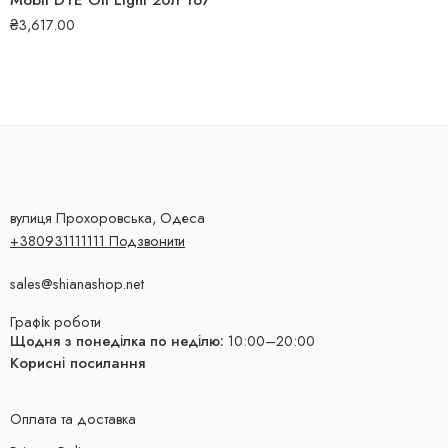
Mobil DTE Oil Light 20л 167
₴
3,617.00
вулиця Прохоровська, Одеса
+380931111111 Подзвонити
sales@shianashop.net
Графік роботи
Щодня з понеділка по неділю:
10:00–20:00
Корисні посилання
Оплата та доставка