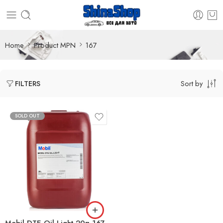
Home
Product MPN
167
Sort by
FILTERS
SOLD OUT