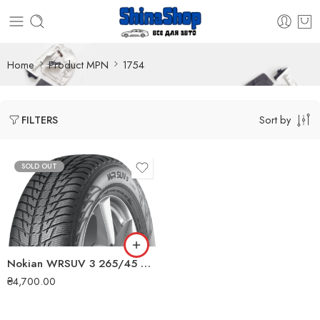
Home
Product MPN
1754
Sort by
FILTERS
SOLD OUT
Nokian WRSUV 3 265/45 R21 108V XL зимова шина
₴
4,700.00