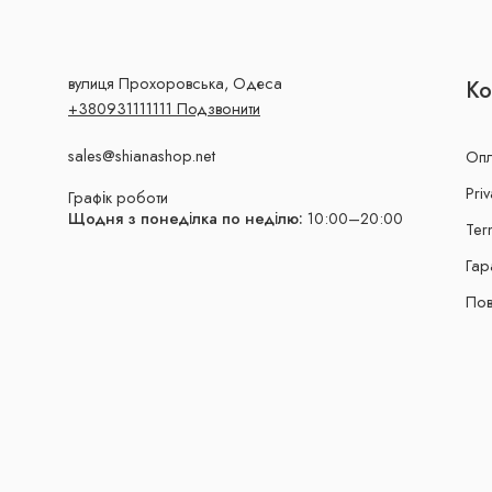
вулиця Прохоровська, Одеса
Ко
+380931111111 Подзвонити
sales@shianashop.net
Опл
Priv
Графік роботи
Щодня з понеділка по неділю:
10:00–20:00
Ter
Гар
Пов