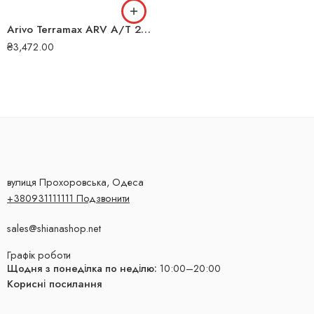
Arivo Terramax ARV A/T 235/75 R15 109S XL всесезонна шина
₴
3,472.00
вулиця Прохоровська, Одеса
+380931111111 Подзвонити
sales@shianashop.net
Графік роботи
Щодня з понеділка по неділю:
10:00–20:00
Корисні посилання