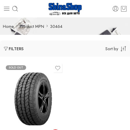
Home
Product MPN
30464
Sort by
FILTERS
SOLD OUT