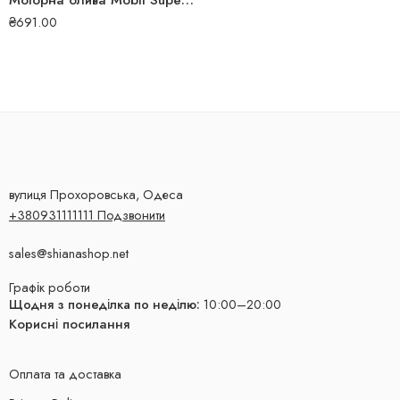
Моторна олива Mobil Super 1000 x1 15W-40 208л 4026
₴
691.00
вулиця Прохоровська, Одеса
+380931111111 Подзвонити
sales@shianashop.net
Графік роботи
Щодня з понеділка по неділю:
10:00–20:00
Корисні посилання
Оплата та доставка