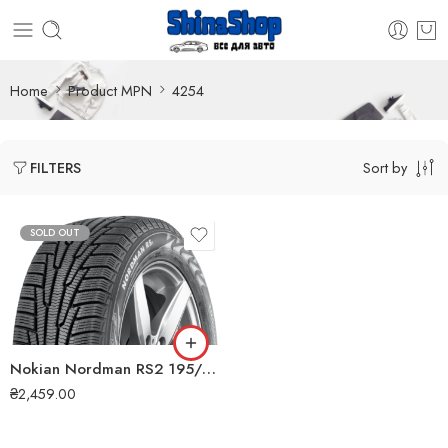
Home
Product MPN
4254
Sort by
FILTERS
SOLD OUT
Nokian Nordman RS2 195/55 R15 89RXL зимова шина
₴
2,459.00