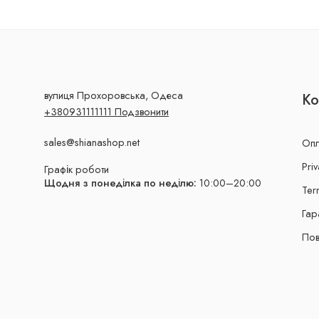
вулиця Прохоровська, Одеса
Ко
+380931111111 Подзвонити
sales@shianashop.net
Опл
Priv
Графік роботи
Щодня з понеділка по неділю:
10:00–20:00
Ter
Гар
Пов