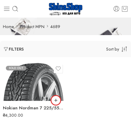
Home
Product MPN
4689
Sort by
FILTERS
SOLD OUT
Nokian Nordman 7 225/55 R17 101T XL (ШИП) зимова шина
₴
4,300.00