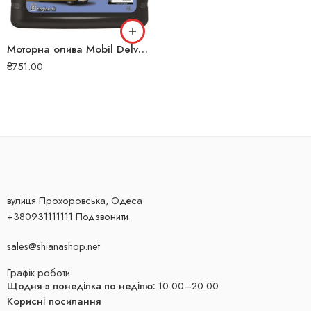
Моторна олива Mobil Delvac LCV 10W-40 4л 4707
₴
751.00
вулиця Прохоровська, Одеса
+380931111111 Подзвонити
sales@shianashop.net
Графік роботи
Щодня з понеділка по неділю:
10:00–20:00
Корисні посилання