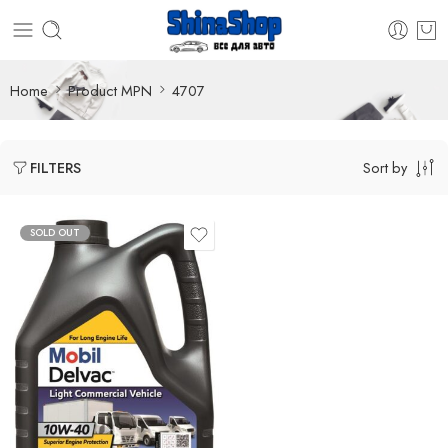
Home
Product MPN
4707
Sort by
FILTERS
SOLD OUT