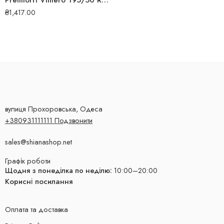
Premiorri Vimero 195/50 R15 82H всесезонна шина
₴
1,417.00
вулиця Прохоровська, Одеса
+380931111111 Подзвонити
sales@shianashop.net
Графік роботи
Щодня з понеділка по неділю:
10:00–20:00
Корисні посилання
Оплата та доставка