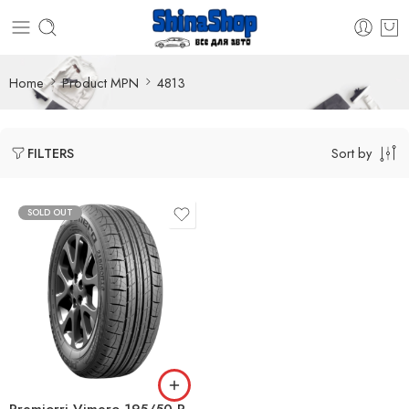
Home
Product MPN
4813
Sort by
FILTERS
SOLD OUT