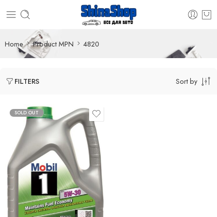
Home
Product MPN
4820
Sort by
FILTERS
SOLD OUT