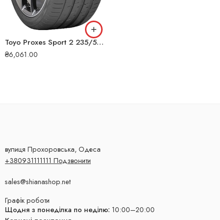
Toyo Proxes Sport 2 235/55 R19 105Y літня шина
₴
6,061.00
вулиця Прохоровська, Одеса
+380931111111 Подзвонити
sales@shianashop.net
Графік роботи
Щодня з понеділка по неділю:
10:00–20:00