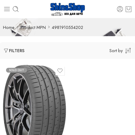
Home
Product MPN
4981910554202
Sort by
FILTERS
SOLD OUT