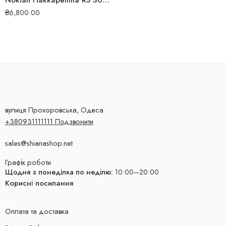
Nokian Hakkapeliitta R3 SUV 295/40 R20 110T зимова шина
₴
6,800.00
вулиця Прохоровська, Одеса
+380931111111 Подзвонити
sales@shianashop.net
Графік роботи
Щодня з понеділка по неділю:
10:00–20:00
Корисні посилання
Оплата та доставка