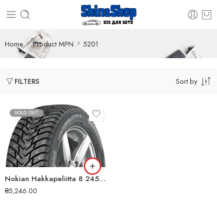
Home
Product MPN
5201
Sort by
FILTERS
SOLD OUT
Nokian Hakkapeliitta 8 245/50 R18 104T XL (ШИП) зимова шина
₴
5,246.00