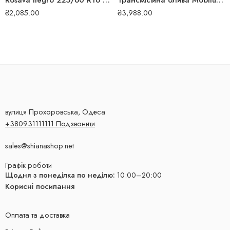
Rosava Itegro 225/60 R16 98V літня шина
Трансмісійна олива Mobilube GXA 80W 20л 251
₴
2,085.00
₴
3,988.00
вулиця Прохоровська, Одеса
+380931111111 Подзвонити
sales@shianashop.net
Графік роботи
Щодня з понеділка по неділю:
10:00–20:00
Корисні посилання
Оплата та доставка