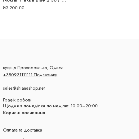
Nokian Hakka Blue 2 SUV 215/55 R18 99V XL літня шина
₴
3,200.00
вулиця Прохоровська, Одеса
+380931111111 Подзвонити
sales@shianashop.net
Графік роботи
Щодня з понеділка по неділю:
10:00–20:00
Корисні посилання
Оплата та доставка