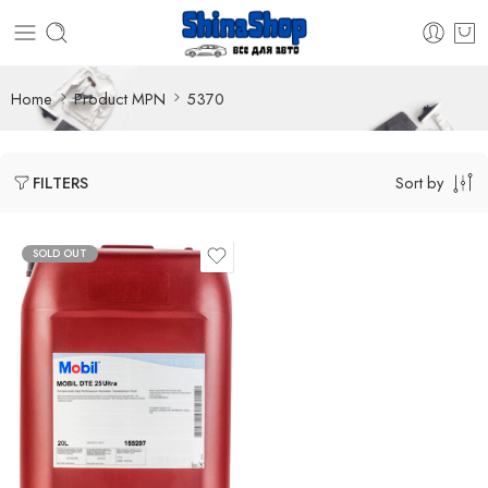
Home
Product MPN
5370
Sort by
FILTERS
SOLD OUT