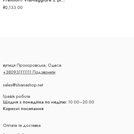
Premiorri ViaMaggiore Z plus 215/55 R17 98H зимова шина
₴
2,133.00
вулиця Прохоровська, Одеса
+380931111111 Подзвонити
sales@shianashop.net
Графік роботи
Щодня з понеділка по неділю:
10:00–20:00
Корисні посилання
Оплата та доставка