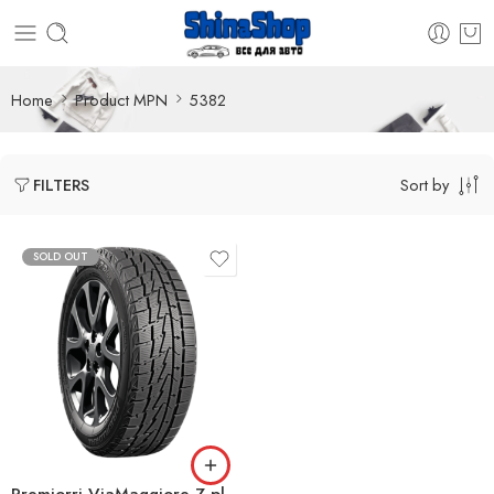
Home
Product MPN
5382
Sort by
FILTERS
SOLD OUT