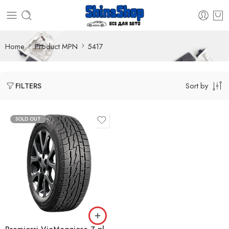
Home
Product MPN
5417
Sort by
FILTERS
SOLD OUT