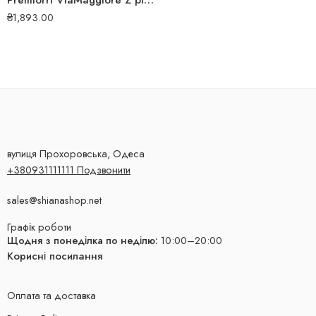
Premiorri ViaMaggiore Z plus 205/50 R17 93H зимова шина
₴
1,893.00
вулиця Прохоровська, Одеса
+380931111111 Подзвонити
sales@shianashop.net
Графік роботи
Щодня з понеділка по неділю:
10:00–20:00
Корисні посилання
Оплата та доставка