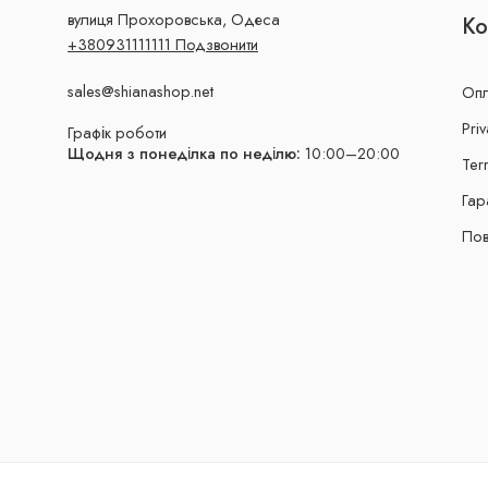
вулиця Прохоровська, Одеса
Ко
+380931111111 Подзвонити
sales@shianashop.net
Опл
Priv
Графік роботи
Щодня з понеділка по неділю:
10:00–20:00
Ter
Гар
Пов