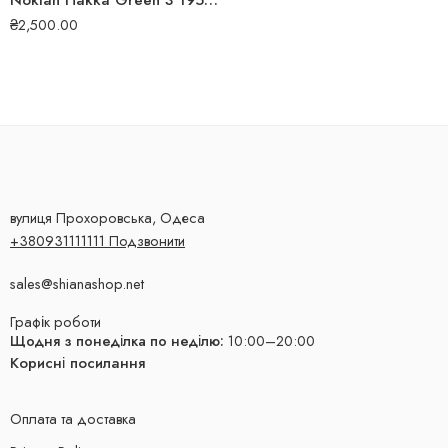
Nokian Hakka Green 3 195/60 R16 93H XL літня шина
₴
2,500.00
вулиця Прохоровська, Одеса
+380931111111 Подзвонити
sales@shianashop.net
Графік роботи
Щодня з понеділка по неділю:
10:00–20:00
Корисні посилання
Оплата та доставка