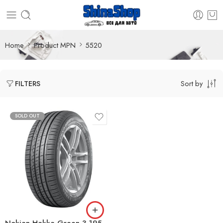
Home
Product MPN
5520
Sort by
FILTERS
SOLD OUT