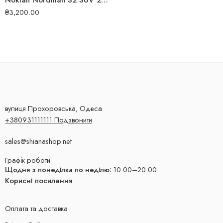
Nokian Nordman S2 SUV 225/55 R19 99V літня шина
₴
3,200.00
вулиця Прохоровська, Одеса
+380931111111 Подзвонити
sales@shianashop.net
Графік роботи
Щодня з понеділка по неділю:
10:00–20:00
Корисні посилання
Оплата та доставка