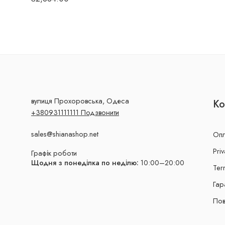
вулиця Прохоровська, Одеса
Ко
+380931111111 Подзвонити
sales@shianashop.net
Опл
Priv
Графік роботи
Щодня з понеділка по неділю:
10:00–20:00
Ter
Гар
Пов