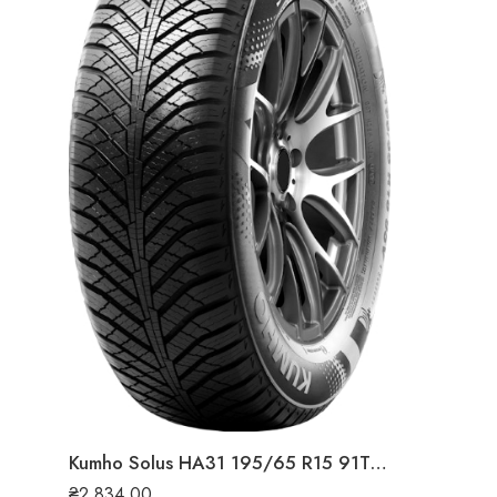
Kumho Solus HA31 195/65 R15 91T всесезонна шина
₴
2,834.00