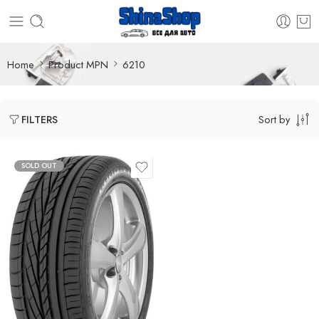
Home
Product MPN
6210
Sort by
FILTERS
SOLD OUT