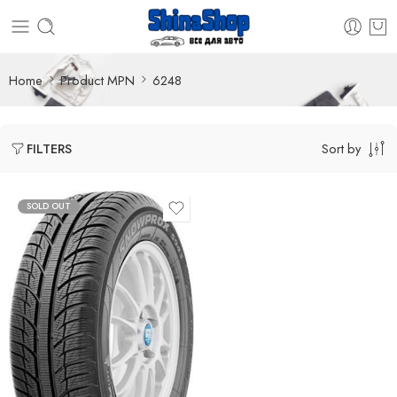
Home
Product MPN
6248
Sort by
FILTERS
SOLD OUT