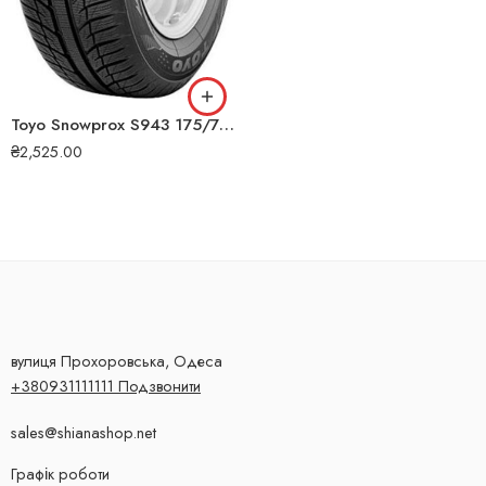
Toyo Snowprox S943 175/70 R14 88T XL зимова шина
₴
2,525.00
вулиця Прохоровська, Одеса
+380931111111 Подзвонити
sales@shianashop.net
Графік роботи