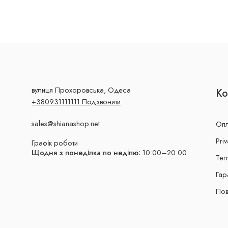
вулиця Прохоровська, Одеса
Ко
+380931111111 Подзвонити
sales@shianashop.net
Опл
Priv
Графік роботи
Щодня з понеділка по неділю:
10:00–20:00
Ter
Гар
Пов