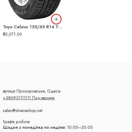
Toyo Celsius 155/65 R14 75T всесезонна шина
₴
2,071.00
вулиця Прохоровська, Одеса
+380931111111 Подзвонити
sales@shianashop.net
Графік роботи
Щодня з понеділка по неділю:
10:00–20:00