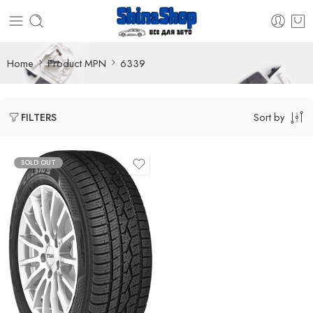
Home
Product MPN
6339
Sort by
FILTERS
SOLD OUT