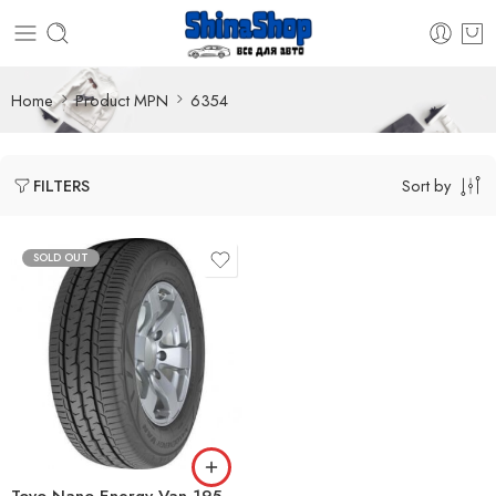
Home
Product MPN
6354
Sort by
FILTERS
SOLD OUT