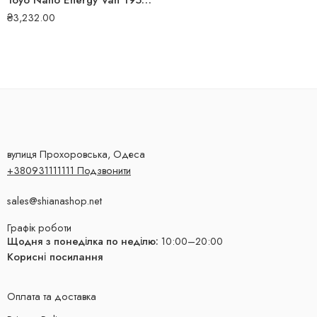
Toyo Nano Energy Van 195/70 R15C 104S літня шина
₴
3,232.00
вулиця Прохоровська, Одеса
+380931111111 Подзвонити
sales@shianashop.net
Графік роботи
Щодня з понеділка по неділю:
10:00–20:00
Корисні посилання
Оплата та доставка