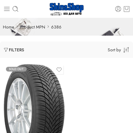
Home
Product MPN
6386
Sort by
FILTERS
SOLD OUT