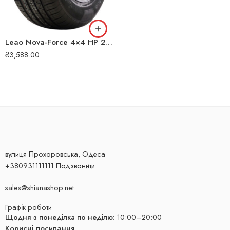
Leao Nova-Force 4×4 HP 225/60 R18 100H літня шина
₴
3,588.00
вулиця Прохоровська, Одеса
+380931111111 Подзвонити
sales@shianashop.net
Графік роботи
Щодня з понеділка по неділю:
10:00–20:00
Корисні посилання