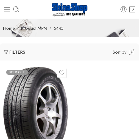
Home
Product MPN
6445
Sort by
FILTERS
SOLD OUT