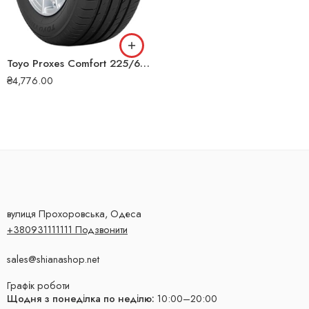
Toyo Proxes Comfort 225/65 R17 106V літня шина
₴
4,776.00
вулиця Прохоровська, Одеса
+380931111111 Подзвонити
sales@shianashop.net
Графік роботи
Щодня з понеділка по неділю:
10:00–20:00