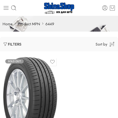
Home
Product MPN
6449
Sort by
FILTERS
SOLD OUT