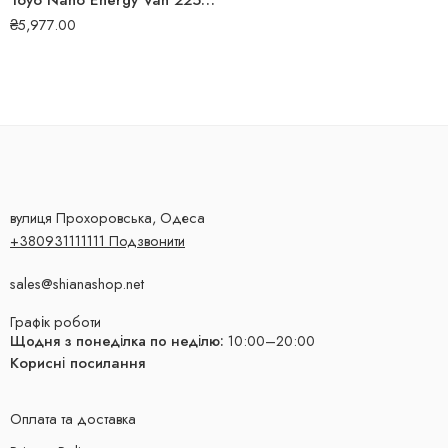
Toyo Nano Energy Van 225/75 R16C 121R літня шина
₴
5,977.00
вулиця Прохоровська, Одеса
+380931111111 Подзвонити
sales@shianashop.net
Графік роботи
Щодня з понеділка по неділю:
10:00–20:00
Корисні посилання
Оплата та доставка